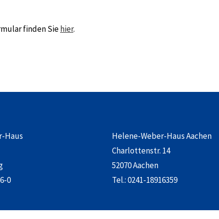
rmular finden Sie
hier
.
r-Haus
Helene-Weber-Haus Aachen
Charlottenstr. 14
g
52070 Aachen
6-0
Tel.:
0241-18916359