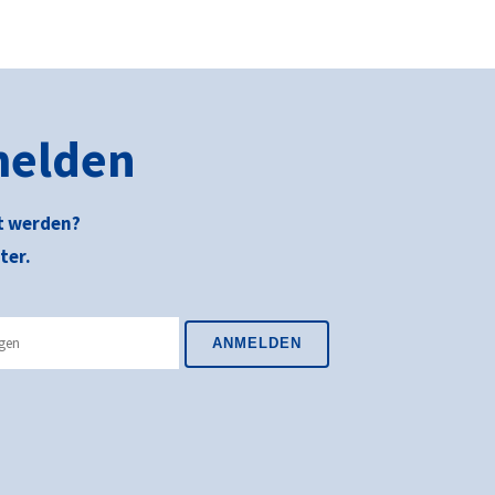
melden
t werden?
ter.