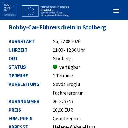
Bobby-Car-Führerschein in Stolberg
KURSSTART
Sa, 22.08.2026
UHRZEIT
11:00 - 12:30 Uhr
ORT
Stolberg
STATUS
verfügbar
TERMINE
1 Termine
KURSLEITUNG
Sevda Eroglu
Fachreferentin
KURSNUMMER
26-325745
PREIS
16,90 EUR
ERM. PREIS
Gebührenfrei
ADRESSE
Helene-Weber-Haus