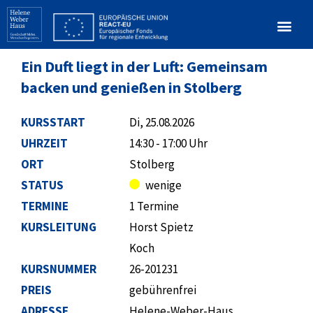
Ein Duft liegt in der Luft: Gemeinsam
backen und genießen in Stolberg
KURSSTART
Di, 25.08.2026
UHRZEIT
14:30 - 17:00 Uhr
ORT
Stolberg
STATUS
wenige
TERMINE
1 Termine
KURSLEITUNG
Horst Spietz
Koch
KURSNUMMER
26-201231
PREIS
gebührenfrei
ADRESSE
Helene-Weber-Haus