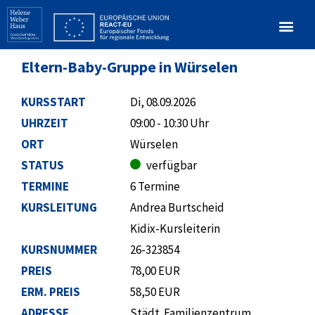
Eltern-Baby-Gruppe in Würselen
KURSSTART
Di, 08.09.2026
UHRZEIT
09:00 - 10:30 Uhr
ORT
Würselen
STATUS
verfügbar
TERMINE
6 Termine
KURSLEITUNG
Andrea Burtscheid
Kidix-Kursleiterin
KURSNUMMER
26-323854
PREIS
78,00 EUR
ERM. PREIS
58,50 EUR
ADRESSE
Städt. Familienzentrum