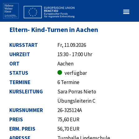
Eltern- Kind-Turnen in Aachen
KURSSTART
Fr, 11.09.2026
UHRZEIT
15:30 - 17:00 Uhr
ORT
Aachen
STATUS
verfügbar
TERMINE
6 Termine
KURSLEITUNG
Sara Porras Nieto
Übungsleiterin C
KURSNUMMER
26-325124A
PREIS
75,60 EUR
ERM. PREIS
56,70 EUR
ADRESSE
Turnhalle Lindenschule