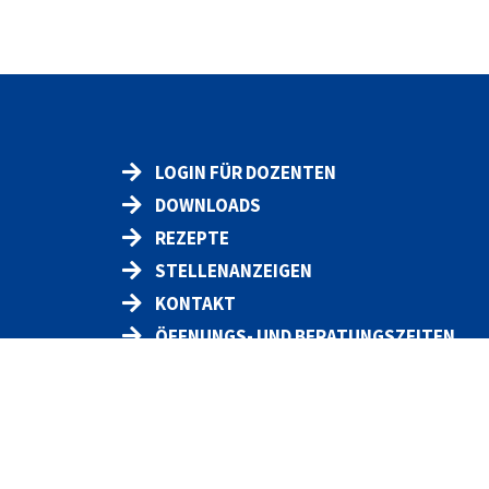
LOGIN FÜR DOZENTEN
DOWNLOADS
REZEPTE
STELLENANZEIGEN
KONTAKT
ÖFFNUNGS- UND BERATUNGSZEITEN
Datenschut
z
Impressum
Widerruf
AGB