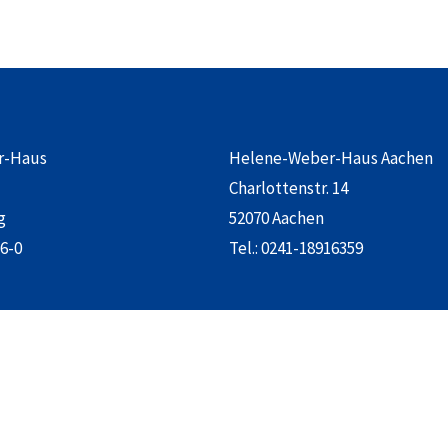
r-Haus
Helene-Weber-Haus Aachen
Charlottenstr. 14
g
52070 Aachen
6-0
Tel.:
0241-18916359