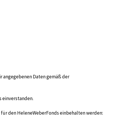
 mir angegebenen Daten gemäß der
s einverstanden.
hr für den HeleneWeberFonds einbehalten werden: