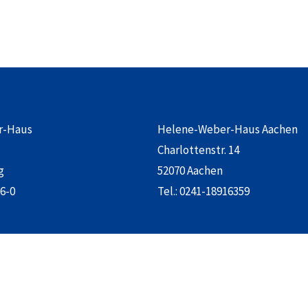
r-Haus
Helene-Weber-Haus Aachen
Charlottenstr. 14
g
52070 Aachen
6-0
Tel.:
0241-18916359