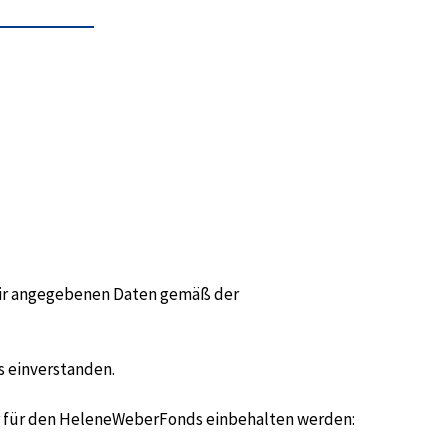
 mir angegebenen Daten gemäß der
s einverstanden.
hr für den HeleneWeberFonds einbehalten werden: