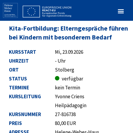
Kita-Fortbildung: Elterngespräche führen
bei Kindern mit besonderem Bedarf
KURSSTART
Mi, 23.09.2026
UHRZEIT
- Uhr
ORT
Stolberg
STATUS
verfügbar
TERMINE
kein Termin
KURSLEITUNG
Yvonne Criens
Heilpädagogin
KURSNUMMER
27-816738
PREIS
80,00 EUR
ADRESSE
Helene-Weber-Haus