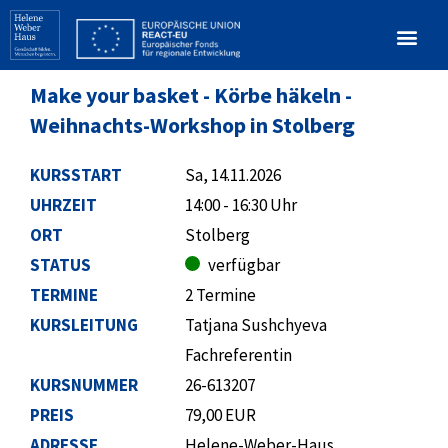
Make your basket - Körbe häkeln -
Weihnachts-Workshop in Stolberg
KURSSTART
Sa, 14.11.2026
UHRZEIT
14:00 - 16:30 Uhr
ORT
Stolberg
STATUS
verfügbar
TERMINE
2 Termine
KURSLEITUNG
Tatjana Sushchyeva
Fachreferentin
KURSNUMMER
26-613207
PREIS
79,00 EUR
ADRESSE
Helene-Weber-Haus