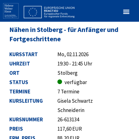
Nähen in Stolberg - für Anfänger und
Fortgeschrittene
KURSSTART
Mo, 02.11.2026
UHRZEIT
19:30 - 21:45 Uhr
ORT
Stolberg
STATUS
verfügbar
TERMINE
7 Termine
KURSLEITUNG
Gisela Schwartz
Schneiderin
KURSNUMMER
26-613134
PREIS
117,60 EUR
ERM. PREIS
88,20 EUR