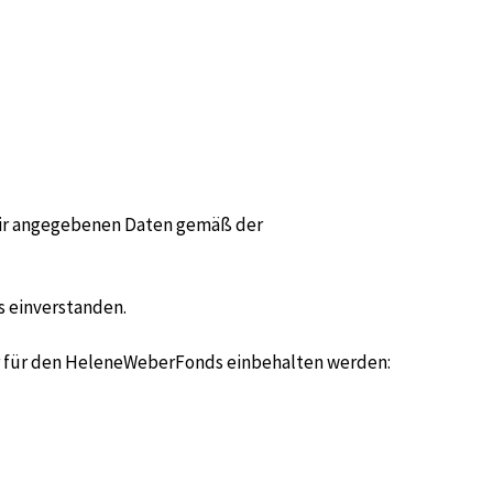
 mir angegebenen Daten gemäß der
s einverstanden.
hr für den HeleneWeberFonds einbehalten werden: