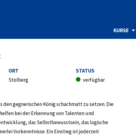
KURSE
g
ORT
STATUS
Stolberg
verfügbar
N
t es den gegnerischen König schachmatt zu setzen. Die
 helfen bei der Erkennung von Talenten und
ntwicklung, das Selbstbewusstsein, das logische
rlei Vorkenntnisse. Ein Einstieg ist jederzeit