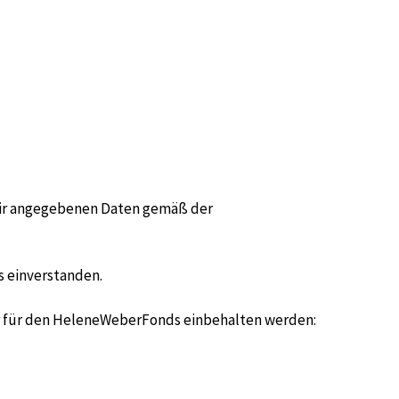
 mir angegebenen Daten gemäß der
s einverstanden.
hr für den HeleneWeberFonds einbehalten werden: