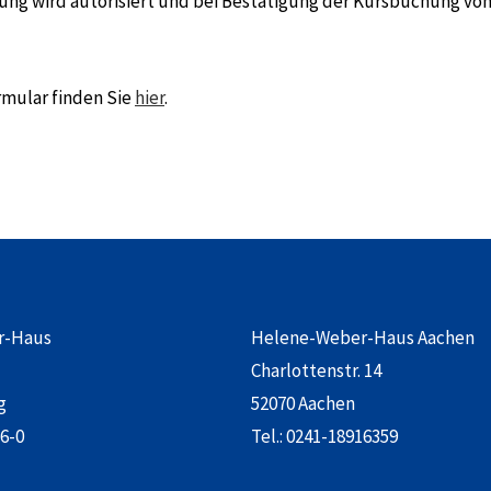
hlung wird autorisiert und bei Bestätigung der Kursbuchung vo
rmular finden Sie
hier
.
r-Haus
Helene-Weber-Haus Aachen
Charlottenstr. 14
g
52070 Aachen
6-0
Tel.:
0241-18916359