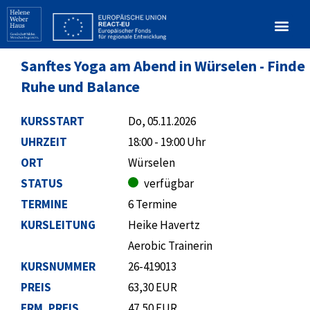
Sanftes Yoga am Abend in Würselen - Finde
Ruhe und Balance
KURSSTART
Do, 05.11.2026
UHRZEIT
18:00 - 19:00 Uhr
ORT
Würselen
STATUS
verfügbar
TERMINE
6 Termine
KURSLEITUNG
Heike Havertz
Aerobic Trainerin
KURSNUMMER
26-419013
PREIS
63,30 EUR
ERM. PREIS
47,50 EUR