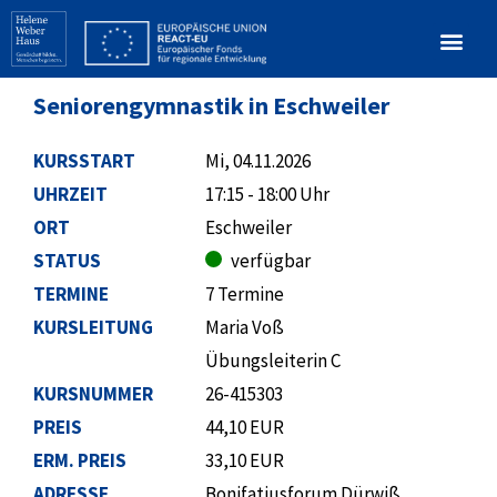
Seniorengymnastik in Eschweiler
KURSSTART
Mi, 04.11.2026
UHRZEIT
17:15 - 18:00 Uhr
ORT
Eschweiler
STATUS
verfügbar
TERMINE
7 Termine
KURSLEITUNG
Maria Voß
Übungsleiterin C
KURSNUMMER
26-415303
PREIS
44,10 EUR
ERM. PREIS
33,10 EUR
ADRESSE
Bonifatiusforum Dürwiß