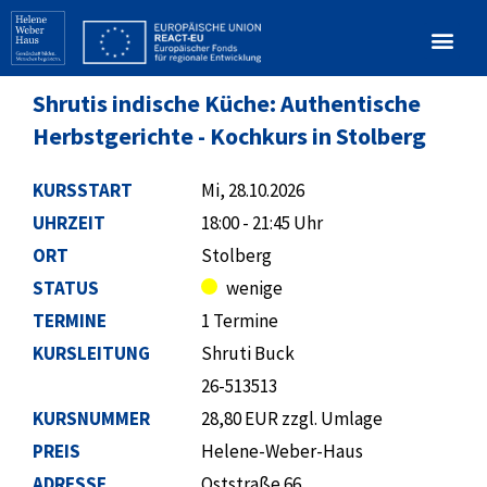
Shrutis indische Küche: Authentische
Herbstgerichte - Kochkurs in Stolberg
KURSSTART
Mi, 28.10.2026
UHRZEIT
18:00 - 21:45 Uhr
ORT
Stolberg
STATUS
wenige
TERMINE
1 Termine
KURSLEITUNG
Shruti Buck
26-513513
KURSNUMMER
28,80 EUR zzgl. Umlage
PREIS
Helene-Weber-Haus
ADRESSE
Oststraße 66