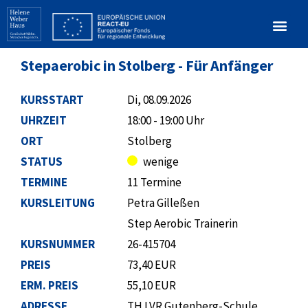
Stepaerobic in Stolberg - Für Anfänger
KURSSTART
Di, 08.09.2026
UHRZEIT
18:00 - 19:00 Uhr
ORT
Stolberg
STATUS
wenige
TERMINE
11 Termine
KURSLEITUNG
Petra Gilleßen
Step Aerobic Trainerin
KURSNUMMER
26-415704
PREIS
73,40 EUR
ERM. PREIS
55,10 EUR
ADRESSE
TH LVR Gutenberg-Schule