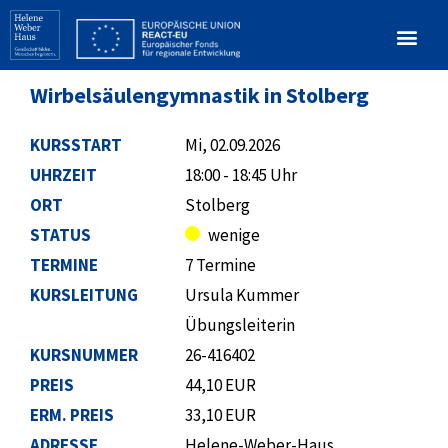
Wirbelsäulengymnastik in Stolberg
KURSSTART
Mi, 02.09.2026
UHRZEIT
18:00 - 18:45 Uhr
ORT
Stolberg
STATUS
wenige
TERMINE
7 Termine
KURSLEITUNG
Ursula Kummer
Übungsleiterin
KURSNUMMER
26-416402
PREIS
44,10 EUR
ERM. PREIS
33,10 EUR
ADRESSE
Helene-Weber-Haus