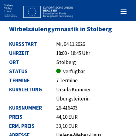
Wirbelsäulengymnastik in Stolberg
KURSSTART
Mi, 04.11.2026
UHRZEIT
18:00 - 18:45 Uhr
ORT
Stolberg
STATUS
verfügbar
TERMINE
7 Termine
KURSLEITUNG
Ursula Kummer
Übungsleiterin
KURSNUMMER
26-416403
PREIS
44,10 EUR
ERM. PREIS
33,10 EUR
ADRESSE
Helene-Weber-Haus