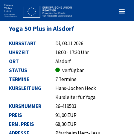
Yoga 50 Plus in Alsdorf
KURSSTART
Di, 03.11.2026
UHRZEIT
16:00 - 17:30 Uhr
ORT
Alsdorf
STATUS
verfügbar
TERMINE
7 Termine
KURSLEITUNG
Hans-Jochen Heck
Kursleiter für Yoga
KURSNUMMER
26-419503
PREIS
91,00 EUR
ERM. PREIS
68,30 EUR
ADRESSE
Pfarrheim Herz-Jesu