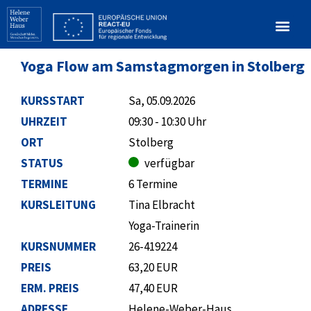
Yoga Flow am Samstagmorgen in Stolberg
KURSSTART
Sa, 05.09.2026
UHRZEIT
09:30 - 10:30 Uhr
ORT
Stolberg
STATUS
verfügbar
TERMINE
6 Termine
KURSLEITUNG
Tina Elbracht
Yoga-Trainerin
KURSNUMMER
26-419224
PREIS
63,20 EUR
ERM. PREIS
47,40 EUR
ADRESSE
Helene-Weber-Haus