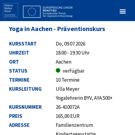
Yoga in Aachen - Präventionskurs
KURSSTART
Do, 09.07.2026
UHRZEIT
18:00 - 19:30 Uhr
ORT
Aachen
STATUS
verfügbar
TERMINE
10 Termine
KURSLEITUNG
Ulla Meyer
Yogalehrerin BYV, AYA 500+
KURSNUMMER
26-410072A
PREIS
165,00 EUR
ADRESSE
Familienzentrum
Kindertagesstätte