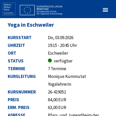
Yoga in Eschweiler
KURSSTART
Do, 03.09.2026
UHRZEIT
19:15 - 20:45 Uhr
ORT
Eschweiler
STATUS
verfügbar
TERMINE
7 Termine
KURSLEITUNG
Monique Kummutat
Yogalehrerin
KURSNUMMER
26-419052
PREIS
84,00 EUR
ERM. PREIS
63,00 EUR
ADRESSE
Pfarr- und Jugendheim der