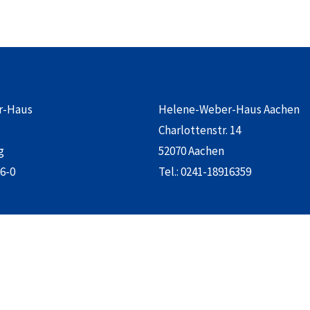
r-Haus
Helene-Weber-Haus Aachen
Charlottenstr. 14
g
52070 Aachen
6-0
Tel.:
0241-18916359