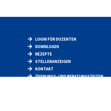
LOGIN FÜR DOZENTEN
DOWNLOADS
REZEPTE
STELLENANZEIGEN
KONTAKT
ÖFFNUNGS- UND BERATUNGSZEITEN
Datenschut
z
Impressum
Widerruf
AGB