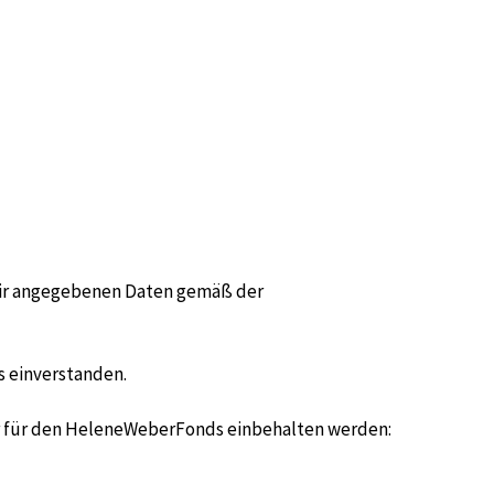
 mir angegebenen Daten gemäß der
s einverstanden.
hr für den HeleneWeberFonds einbehalten werden: