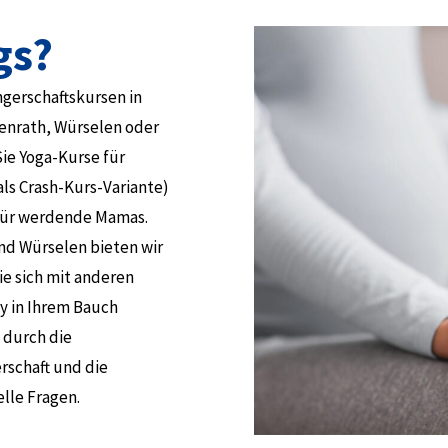
gs?
ngerschaftskursen in
genrath, Würselen oder
Sie Yoga-Kurse für
ls Crash-Kurs-Variante)
für werdende Mamas.
nd Würselen bieten wir
ie sich mit anderen
 in Ihrem Bauch
 durch die
rschaft und die
lle Fragen.