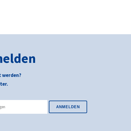
melden
t werden?
ter.