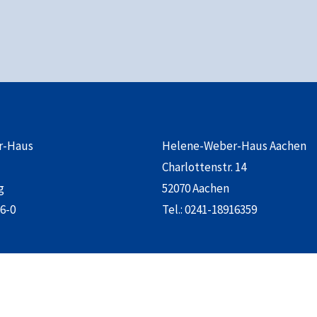
r-Haus
Helene-Weber-Haus Aachen
Charlottenstr. 14
g
52070 Aachen
6-0
Tel.:
0241-18916359