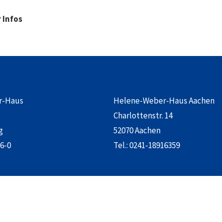
 Infos
r-Haus
Helene-Weber-Haus Aachen
Charlottenstr. 14
g
52070 Aachen
6-0
Tel.:
0241-18916359