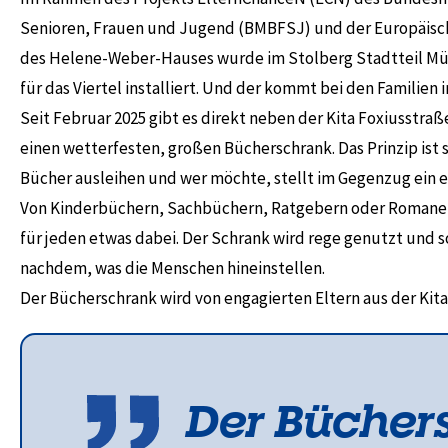
Senioren, Frauen und Jugend (BMBFSJ) und der Europäische
des Helene-Weber-Hauses wurde im Stolberg Stadtteil Mü
für das Viertel installiert. Und der kommt bei den Familien im
Seit Februar 2025 gibt es direkt neben der Kita Foxiusstr
einen wetterfesten, großen Bücherschrank. Das Prinzip ist so
Bücher ausleihen und wer möchte, stellt im Gegenzug ein e
Von Kinderbüchern, Sachbüchern, Ratgebern oder Romanen 
für jeden etwas dabei. Der Schrank wird rege genutzt und s
nachdem, was die Menschen hineinstellen.
Der Bücherschrank wird von engagierten Eltern aus der Kit
Der Bücher­s