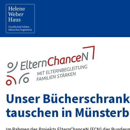
Unser Bücherschrank
tauschen in Münster
Im Rahmen des Projekts ElternChanceN (ECN) des Bundesmin