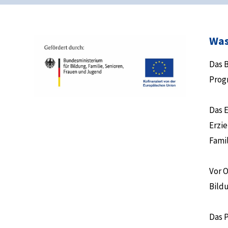
Was
Das 
Prog
Das 
Erzi
Fami
Vor O
Bild
Das 