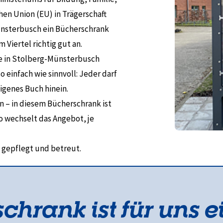
n Union (EU) in Trägerschaft
nsterbusch ein Bücherschrank
 Viertel richtig gut an.
aße in Stolberg-Münsterbusch
 einfach wie sinnvoll: Jeder darf
igenes Buch hinein.
– in diesem Bücherschrank ist
o wechselt das Angebot, je
a gepflegt und betreut.
chrank ist für uns e