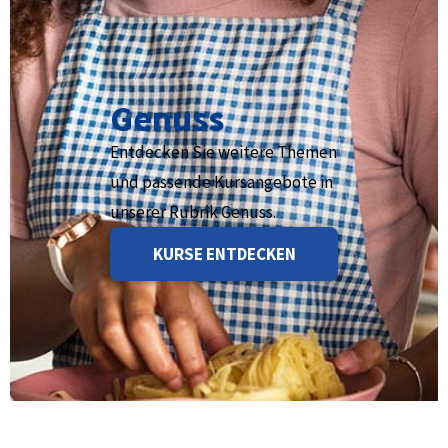
Genuss
Entdecken Sie weitere Themen
und passende Kursangebote in
unserer Rubrik Genuss.
KURSE ENTDECKEN