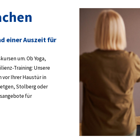
achen
d einer Auszeit für
skursen um. Ob Yoga,
lienz-Training: Unsere
 vor Ihrer Haustür in
oetgen, Stolberg oder
gsangebote für