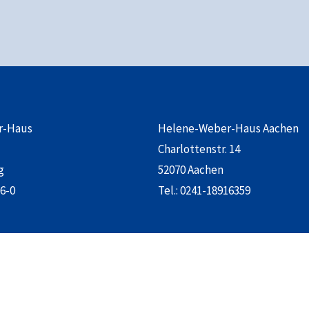
r-Haus
Helene-Weber-Haus Aachen
Charlottenstr. 14
g
52070 Aachen
6-0
Tel.:
0241-18916359