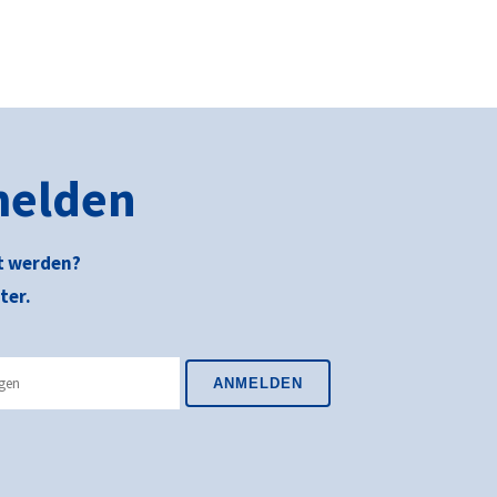
melden
t werden?
ter.