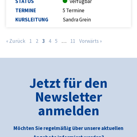
STATUS
verfügbar
TERMINE
5 Termine
KURSLEITUNG
Sandra Grein
« Zurück
1
2
3
4
5
…
11
Vorwärts »
Jetzt für den
Newsletter
anmelden
Möchten Sie regelmäßig über unsere aktuellen