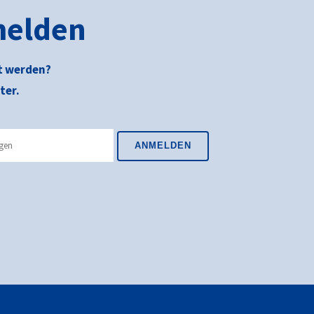
melden
t werden?
ter.